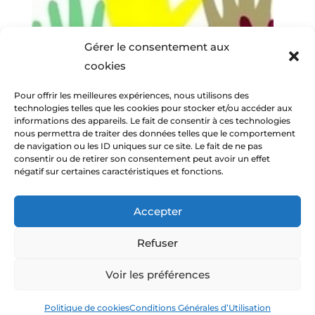
Gérer le consentement aux
cookies
Pour offrir les meilleures expériences, nous utilisons des
technologies telles que les cookies pour stocker et/ou accéder aux
informations des appareils. Le fait de consentir à ces technologies
nous permettra de traiter des données telles que le comportement
de navigation ou les ID uniques sur ce site. Le fait de ne pas
consentir ou de retirer son consentement peut avoir un effet
négatif sur certaines caractéristiques et fonctions.
Accepter
Refuser
© Amitiés Voconces 2013-2026 -
Mentions
Voir les préférences
légales
-
C.G.U.
-
Politique de cookies (UE)
-
Contact
-
Connexion utilisateur
Politique de cookies
Conditions Générales d’Utilisation