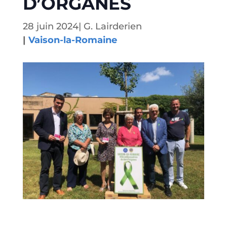
D’ORGANES
28 juin 2024
|
G. Lairderien
|
Vaison-la-Romaine