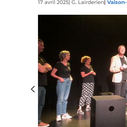
17 avril 2025
|
G. Lairderien
|
Vaison