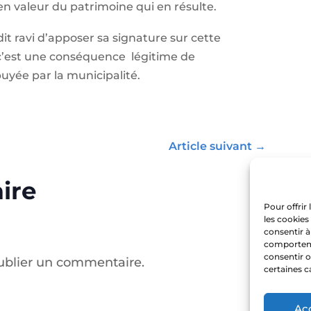
en valeur du patrimoine qui en résulte.
dit ravi d’apposer sa signature sur cette
 c’est une conséquence légitime de
puyée par la municipalité.
Article suivant
→
ire
Pour offrir
les cookies
consentir à
comportemen
consentir o
ublier un commentaire.
certaines c
Ac