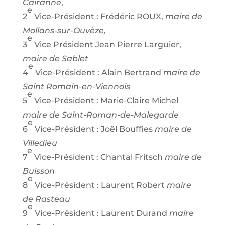
Cairanne
,
e
2
Vice-Président : Frédéric ROUX,
maire de
Mollans-sur-Ouvèze,
e
3
Vice Président Jean Pierre Larguier,
maire de Sablet
e
4
Vice-Président : Alain Bertrand
maire de
Saint Romain-en-Viennois
e
5
Vice-Président : Marie-Claire Michel
maire de Saint-Roman-de-Malegarde
e
6
Vice-Président : Joël Bouffies
maire de
Villedieu
e
7
Vice-Président : Chantal Fritsch
maire de
Buisson
e
8
Vice-Président : Laurent Robert
maire
de Rasteau
e
9
Vice-Président : Laurent Durand
maire