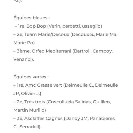
>J.).
Équipes bleues :
– 1re, Bop Bop (Verin, percetti, usseglio)
– 2e, Team Marie/Decoux (Decoux S., Marie Ma,
Marie Po)
– 3ème, Orfeo Mediterrani (Bartroli, Campoy,
Venanci).
Équipes vertes :
– 1re, Amc Grasse vert (Delmeulle C., Delmeulle
JP, Olivier J.)
– 2e, Tres trois (Cosculluela Salinas, Guilllen,
Martin Murillo)
– 3e, Asclaffes Cagnes (Danoy JM, Panabieres
C., Serradell).