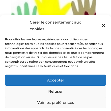
Gérer le consentement aux
cookies
Pour offrir les meilleures expériences, nous utilisons des
technologies telles que les cookies pour stocker et/ou accéder aux
informations des appareils. Le fait de consentir à ces technologies
nous permettra de traiter des données telles que le comportement
de navigation ou les ID uniques sur ce site. Le fait de ne pas
consentir ou de retirer son consentement peut avoir un effet
négatif sur certaines caractéristiques et fonctions.
Accepter
Refuser
© Amitiés Voconces 2013-2026 -
Mentions
Voir les préférences
légales
-
C.G.U.
-
Politique de cookies (UE)
-