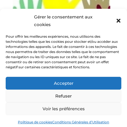
Gérer le consentement aux
cookies
Pour offrir les meilleures expériences, nous utilisons des
technologies telles que les cookies pour stocker et/ou accéder aux
informations des appareils. Le fait de consentir à ces technologies
nous permettra de traiter des données telles que le comportement
de navigation ou les ID uniques sur ce site. Le fait de ne pas
consentir ou de retirer son consentement peut avoir un effet
négatif sur certaines caractéristiques et fonctions.
Accepter
Refuser
© Amitiés Voconces 2013-2026 -
Mentions
Voir les préférences
légales
-
C.G.U.
-
Politique de cookies (UE)
-
Contact
-
Connexion utilisateur
Politique de cookies
Conditions Générales d’Utilisation